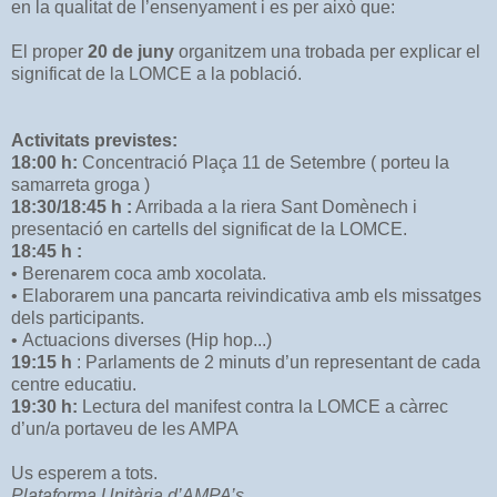
en la qualitat de l’ensenyament i es per això que:
El proper
20 de juny
organitzem una trobada per explicar el
significat de la LOMCE a la població.
Activitats previstes:
18:00 h:
Concentració Plaça 11 de Setembre ( porteu la
samarreta groga )
18:30/18:45 h :
Arribada a la riera Sant Domènech i
presentació en cartells del significat de la LOMCE.
18:45 h :
• Berenarem coca amb xocolata.
• Elaborarem una pancarta reivindicativa amb els missatges
dels participants.
• Actuacions diverses (Hip hop...)
19:15 h
: Parlaments de 2 minuts d’un representant de cada
centre educatiu.
19:30 h:
Lectura del manifest contra la LOMCE a càrrec
d’un/a portaveu de les AMPA
Us esperem a tots.
Plataforma Unitària d’AMPA’s