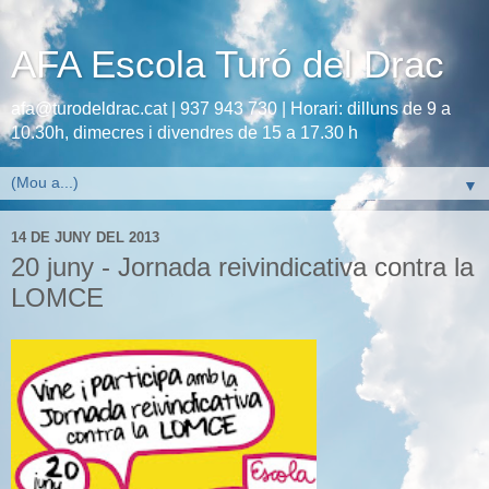
AFA Escola Turó del Drac
afa@turodeldrac.cat | 937 943 730 | Horari: dilluns de 9 a
10.30h, dimecres i divendres de 15 a 17.30 h
▼
14 DE JUNY DEL 2013
20 juny - Jornada reivindicativa contra la
LOMCE