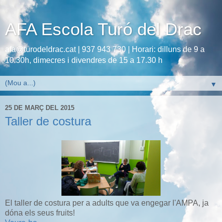
AFA Escola Turó del Drac
afa@turodeldrac.cat | 937 943 730 | Horari: dilluns de 9 a
10.30h, dimecres i divendres de 15 a 17.30 h
▼
25 DE MARÇ DEL 2015
Taller de costura
El taller de costura per a adults que va engegar l'AMPA, ja
dóna els seus fruits!