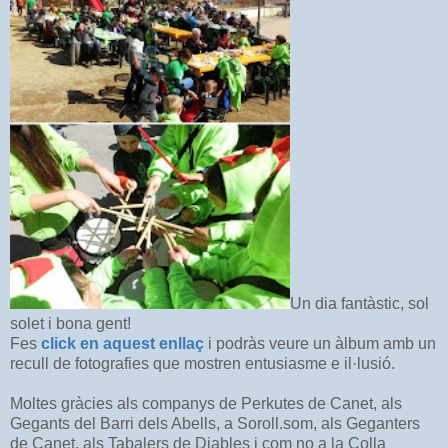
Un dia fantàstic, sol
solet i bona gent!
Fes
click en aquest enllaç
i podràs veure un àlbum amb un
recull de fotografies que mostren entusiasme e il·lusió.
Moltes gràcies als companys de Perkutes de Canet, als
Gegants del Barri dels Abells, a Soroll.som, als Geganters
de Canet, als Tabalers de Diables i com no a la Colla