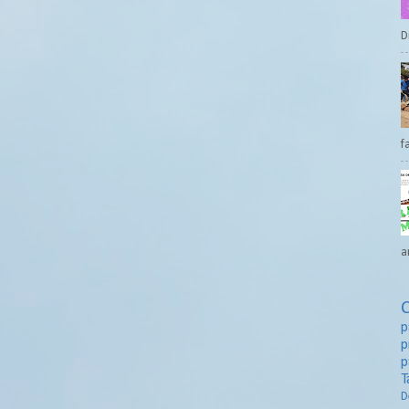
D
f
a
p
p
p
T
D