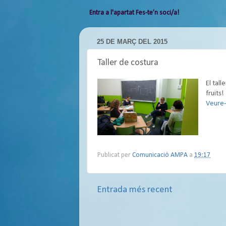
Entra a l'apartat Fes-te’n soci/a!
25 DE MARÇ DEL 2015
Taller de costura
El tal
fruits!
Veure
Publicat per
Comunicació AMPA
a
19:17
Entrada més recent