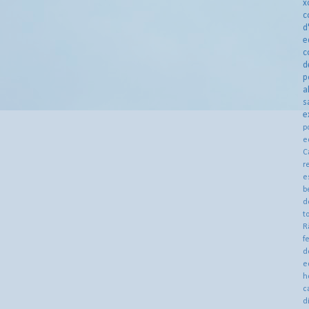
x
c
d
e
c
d
p
a
s
e
p
e
C
r
e
b
d
t
R
f
d
e
h
c
d