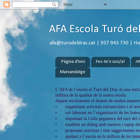
AFA Escola Turó de
afa@turodeldrac.cat | 937 943 730 | Hora
Pàgina d'inici
Fes-te’n soci/a!
A
Marxandatge
L’AFA de l’escola el Turó del Drac és una entita
millora de la qualitat de la nostra escola.
Aquest recolzament el donem de moltes manere
•
organitzant activitats extraescolars i el ser
•
col·laborant en l’organització de les festes
•
impulsant la Colla gegantera del turó del d
•
establint un diàleg amb mestres i equip dir
•
proposant activitats i fent suggeriments e
•
ajudant a l’escola en la millora de les inst