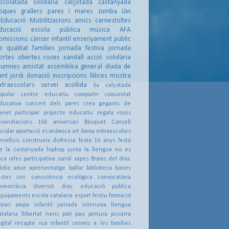
ocolatada solidària
calçotada
castanyada
oques
grallers
pares i mares
zumba
Llei
'Educació
Mobilitzacions
amics
carnestoltes
ducació
escola pública
música
AFA
omissions
càncer infantil
ensenyament public
e qualitat
famílies
jornada festiva
jornada
ortes obertes
roses
xandall
acció solidària
lumnes
amistat
assemblea general
diada de
ant jordi
donació
inscripcions
llibres
mostra
xtraescolars
servei acollida
3a calçotada
opular
centre educatiu
compartir
comunitat
ducativa
concert dels pares
crea
gegants de
anet
participar
projecte educatiu
regala roses
eivindiacions
10è aniversari
Bàsquet
Consell
scolar
aportació econòmica
art
baixa extraescolars
eneficis
construeix
disfressa
festa 10 anys
festa
e la castanyada
hiphop
junta
la llengua no es
oca
orles
participativa
sorral
xapes
Brams del drac
àdio
amor
aprenentatge
ballar
biblioteca
bones
estes
circ
consciència ecològica
convocatòria
emocràcia
diversió
drac
educació pública
quipaments
escola catalana
esport
festiu
formació
orari ampa
infantil
jornada intensiva
llengua
atalana
llibertat
nens
pati
pau
pintura
pissarra
igital
recapte
rua infantil
serveis a les famílies