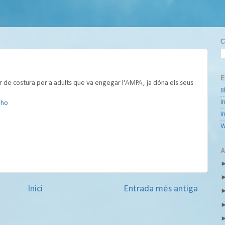
C
E
ler de costura per a adults que va engegar l'AMPA, ja dóna els seus
B
I
-ho
I
W
A
Inici
Entrada més antiga