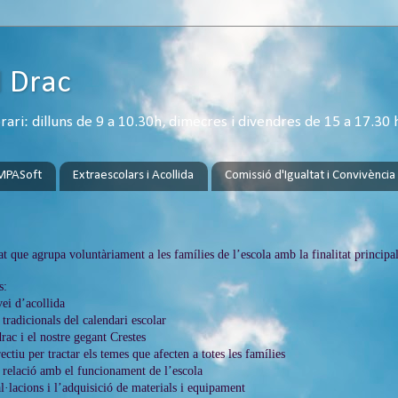
l Drac
ri: dilluns de 9 a 10.30h, dimecres i divendres de 15 a 17.30 
MPASoft
Extraescolars i Acollida
Comissió d'Igualtat i Convivència
t que agrupa voluntàriament a les famílies de l’escola amb la finalitat principal
s:
vei d’acollida
 tradicionals del calendari escolar
rac i el nostre gegant Crestes
ectiu per tractar els temes que afecten a totes les famílies
n relació amb el funcionament de l’escola
al·lacions i l’adquisició de materials i equipament