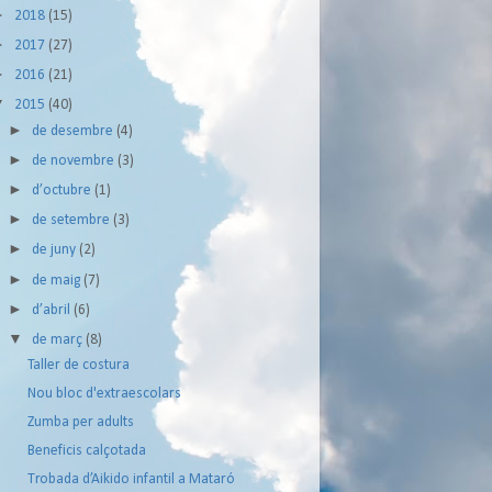
►
2018
(15)
►
2017
(27)
►
2016
(21)
▼
2015
(40)
►
de desembre
(4)
►
de novembre
(3)
►
d’octubre
(1)
►
de setembre
(3)
►
de juny
(2)
►
de maig
(7)
►
d’abril
(6)
▼
de març
(8)
Taller de costura
Nou bloc d'extraescolars
Zumba per adults
Beneficis calçotada
Trobada d’Aikido infantil a Mataró