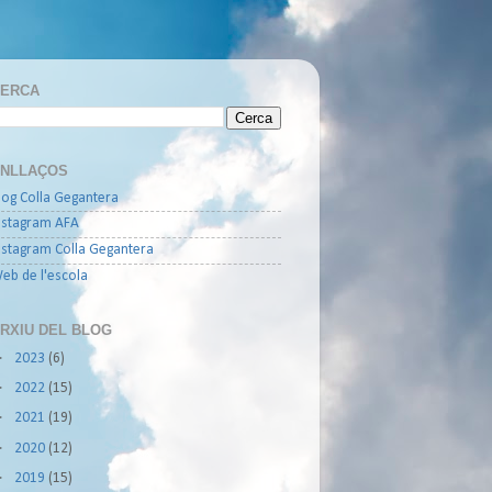
ERCA
NLLAÇOS
log Colla Gegantera
nstagram AFA
nstagram Colla Gegantera
eb de l'escola
RXIU DEL BLOG
►
2023
(6)
►
2022
(15)
►
2021
(19)
►
2020
(12)
►
2019
(15)