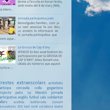
terme a l'escola en horari lectiu,
amb motiu del 8 de març (8M),
ia Intern...
Jornada participativa patis
Benvolgudes famílies, com ja
us vam anunciar fa uns dies,
us enviem la informació de
la jornada participativa que
arem aque...
La Grossa de Cap d'any
ATENCIÓ En ben aviat tindrem les
participacions per la GROSSA DE
CAP D'ANY! Aneu donant una
ullada als números que aquest
ny toca :...
Crestes
extraescolars
activitats
articipa
cercavila
colla gegantera
rojecte patis
La Marató
jornada
articipativa
anglès
futbol sala
solidaritat
allers
acollida
botifarrada
Concert
essuadores
SOS
Sant Jordi
col.labora
teatre