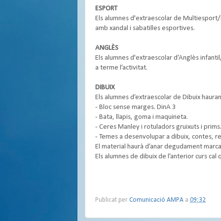
ESPORT
Els alumnes d'extraescolar de Multiesport/I
amb xandal i sabatilles esportives.
ANGLÈS
Els alumnes d'extraescolar d’Anglès infanti
a terme l’activitat.
DIBUIX
Els alumnes d’extraescolar de Dibuix hauran
- Bloc sense marges. DinA 3
- Bata, llapis, goma i maquineta.
- Ceres Manley i rotuladors gruixuts i prims
- Temes a desenvolupar a dibuix, contes, rev
El material haurà d’anar degudament marca
Els alumnes de dibuix de l’anterior curs cal 
Publicat per
Comunicació AMPA
a
09:32