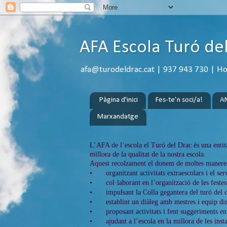
AFA Escola Turó de
afa@turodeldrac.cat | 937 943 730 | Hora
Pàgina d'inici
Fes-te’n soci/a!
A
Marxandatge
L’AFA de l’escola el Turó del Drac és una entita
millora de la qualitat de la nostra escola.
Aquest recolzament el donem de moltes manere
•
organitzant activitats extraescolars i el ser
•
col·laborant en l’organització de les festes
•
impulsant la Colla gegantera del turó del d
•
establint un diàleg amb mestres i equip dir
•
proposant activitats i fent suggeriments e
•
ajudant a l’escola en la millora de les inst