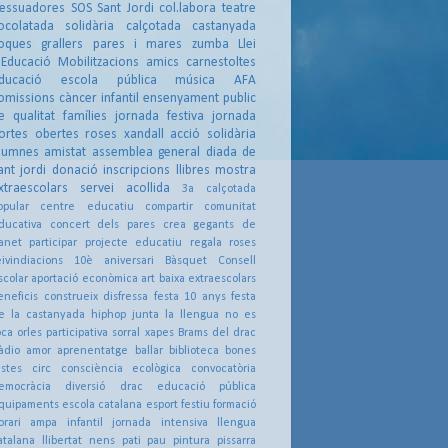
essuadores
SOS
Sant Jordi
col.labora
teatre
ocolatada solidària
calçotada
castanyada
oques
grallers
pares i mares
zumba
Llei
'Educació
Mobilitzacions
amics
carnestoltes
ducació
escola pública
música
AFA
omissions
càncer infantil
ensenyament public
e qualitat
famílies
jornada festiva
jornada
ortes obertes
roses
xandall
acció solidària
lumnes
amistat
assemblea general
diada de
ant jordi
donació
inscripcions
llibres
mostra
xtraescolars
servei acollida
3a calçotada
opular
centre educatiu
compartir
comunitat
ducativa
concert dels pares
crea
gegants de
anet
participar
projecte educatiu
regala roses
eivindiacions
10è aniversari
Bàsquet
Consell
scolar
aportació econòmica
art
baixa extraescolars
eneficis
construeix
disfressa
festa 10 anys
festa
e la castanyada
hiphop
junta
la llengua no es
oca
orles
participativa
sorral
xapes
Brams del drac
àdio
amor
aprenentatge
ballar
biblioteca
bones
estes
circ
consciència ecològica
convocatòria
emocràcia
diversió
drac
educació pública
quipaments
escola catalana
esport
festiu
formació
orari ampa
infantil
jornada intensiva
llengua
atalana
llibertat
nens
pati
pau
pintura
pissarra