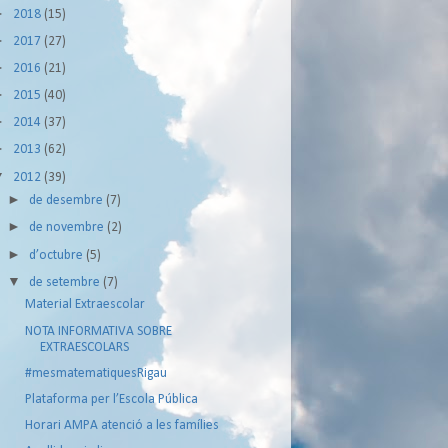
►
2018
(15)
►
2017
(27)
►
2016
(21)
►
2015
(40)
►
2014
(37)
►
2013
(62)
▼
2012
(39)
►
de desembre
(7)
►
de novembre
(2)
►
d’octubre
(5)
▼
de setembre
(7)
Material Extraescolar
NOTA INFORMATIVA SOBRE
EXTRAESCOLARS
#mesmatematiquesRigau
Plataforma per l’Escola Pública
Horari AMPA atenció a les famílies