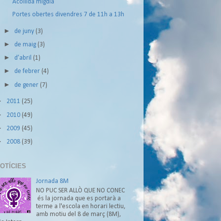
Acollida migdia
Portes obertes divendres 7 de 11h a 13h
►
de juny
(3)
►
de maig
(3)
►
d’abril
(1)
►
de febrer
(4)
►
de gener
(7)
►
2011
(25)
►
2010
(49)
►
2009
(45)
►
2008
(39)
OTÍCIES
Jornada 8M
NO PUC SER ALLÒ QUE NO CONEC
és la jornada que es portarà a
terme a l'escola en horari lectiu,
amb motiu del 8 de març (8M),