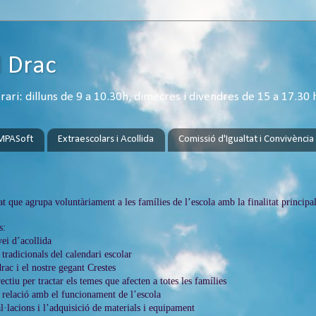
l Drac
ri: dilluns de 9 a 10.30h, dimecres i divendres de 15 a 17.30 
MPASoft
Extraescolars i Acollida
Comissió d'Igualtat i Convivència
t que agrupa voluntàriament a les famílies de l’escola amb la finalitat principal
s:
vei d’acollida
 tradicionals del calendari escolar
rac i el nostre gegant Crestes
ectiu per tractar els temes que afecten a totes les famílies
n relació amb el funcionament de l’escola
al·lacions i l’adquisició de materials i equipament