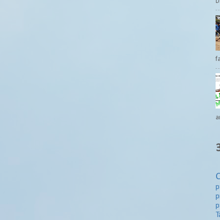
D
f
a
p
p
p
T