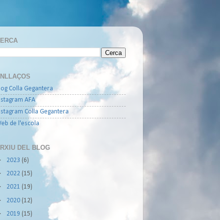
ERCA
NLLAÇOS
log Colla Gegantera
nstagram AFA
nstagram Colla Gegantera
eb de l'escola
RXIU DEL BLOG
►
2023
(6)
►
2022
(15)
►
2021
(19)
►
2020
(12)
►
2019
(15)