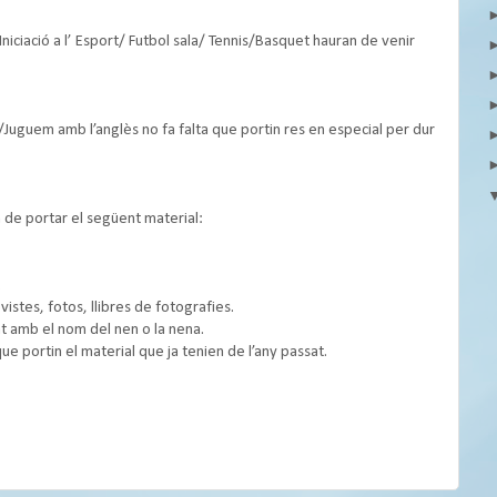
niciació a l’ Esport/ Futbol sala/ Tennis/Basquet hauran de venir
l/Juguem amb l’anglès no fa falta que portin res en especial per dur
 de portar el següent material:
.
istes, fotos, llibres de fotografies.
t amb el nom del nen o la nena.
que portin el material que ja tenien de l’any passat.