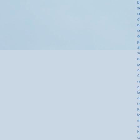
D
x
c
d
e
c
d
p
a
s
e
p
e
C
r
e
b
d
t
R
f
d
e
h
c