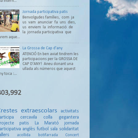
ia Intern...
Jornada participativa patis
Benvolgudes famílies, com ja
us vam anunciar fa uns dies,
us enviem la informació de
la jornada participativa que
arem aque...
La Grossa de Cap d'any
ATENCIÓ En ben aviat tindrem les
participacions per la GROSSA DE
CAP D'ANY! Aneu donant una
ullada als números que aquest
ny toca :...
303,992
Crestes
extraescolars
activitats
articipa
cercavila
colla gegantera
rojecte patis
La Marató
jornada
articipativa
anglès
futbol sala
solidaritat
allers
acollida
botifarrada
Concert