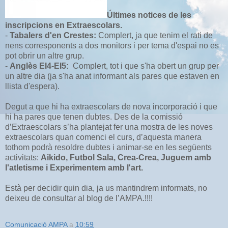
Últimes notices de les
inscripcions en Extraescolars.
-
Tabalers d'en Crestes:
Complert, ja que tenim el rati de
nens corresponents a dos monitors i per tema d'espai no es
pot obrir un altre grup.
-
Anglès EI4-EI5:
Complert, tot i que s'ha obert un grup per
un altre dia (ja s'ha anat informant als pares que estaven en
llista d'espera).
Degut a que hi ha extraescolars de nova incorporació i que
hi ha pares que tenen dubtes. Des de la comissió
d’Extraescolars s’ha plantejat fer una mostra de les noves
extraescolars quan comenci el curs, d’aquesta manera
tothom podrà resoldre dubtes i animar-se en les següents
activitats:
Aikido, Futbol Sala, Crea-Crea, Juguem amb
l'atletisme i Experimentem amb l'art.
Està per decidir quin dia, ja us mantindrem informats, no
deixeu de consultar al blog de l’AMPA.!!!!
Comunicació AMPA
a
10:59