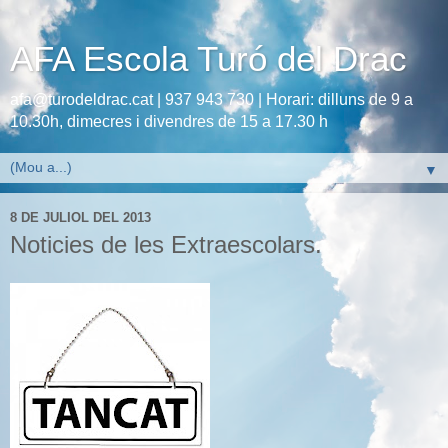
AFA Escola Turó del Drac
afa@turodeldrac.cat | 937 943 730 | Horari: dilluns de 9 a
10.30h, dimecres i divendres de 15 a 17.30 h
▼
8 DE JULIOL DEL 2013
Noticies de les Extraescolars.