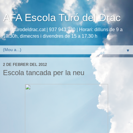
AFA Escola Turó del Drac
afa@turodeldrac.cat | 937 943 730 | Horari: dilluns de 9 a
10.30h, dimecres i divendres de 15 a 17.30 h
▼
2 DE FEBRER DEL 2012
Escola tancada per la neu