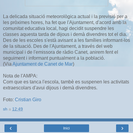
La delicada situació meteorològica actual i la previsió per a
les pròximes hores, ha fet que l'Ajuntament, d'acord amb la
comunitat educativa local, hagi decidit suspendre les
classes aquesta tarda de dijous i demà divendres tot el dia.
Des de les escoles s'està avisant a les famílies informant-los
de la situació. Des de l'Ajuntament, a través del web
municipal i de l'emissora de ràdio Canet, anirem fent el
seguiment i informant puntualment a la població.
(Via
Ajuntament de Canet de Mar
)
Nota de l'AMPA:
Com que es tanca l'escola, tambè es suspenen les activitats
extraescolars d'avui dijous i demà divendres.
Foto:
Cristian Giro
sh
a
12:49
‹
›
Inici