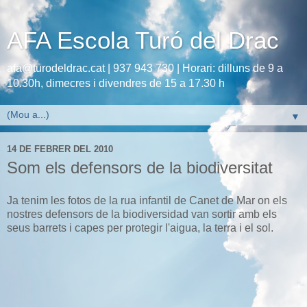
AFA Escola Turó del Drac
afa@turodeldrac.cat | 937 943 730 | Horari: dilluns de 9 a
10.30h, dimecres i divendres de 15 a 17.30 h
▼
14 DE FEBRER DEL 2010
Som els defensors de la biodiversitat
Ja tenim les fotos de la rua infantil de Canet de Mar on els
nostres defensors de la biodiversidad van sortir amb els
seus barrets i capes per protegir l'aigua, la terra i el sol.