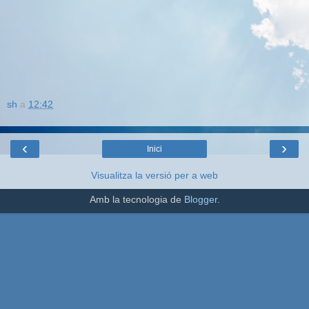
sh
a
12:42
‹
›
Inici
Visualitza la versió per a web
Amb la tecnologia de
Blogger
.