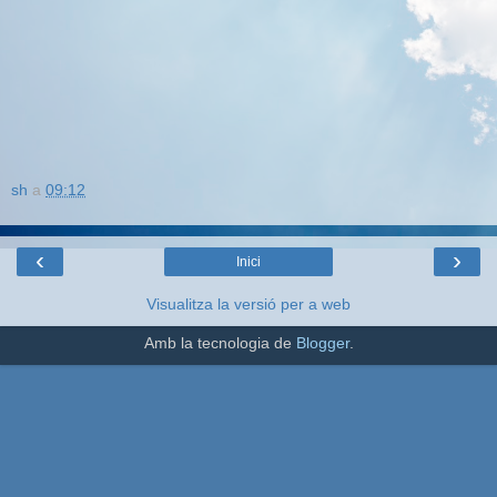
sh
a
09:12
‹
›
Inici
Visualitza la versió per a web
Amb la tecnologia de
Blogger
.