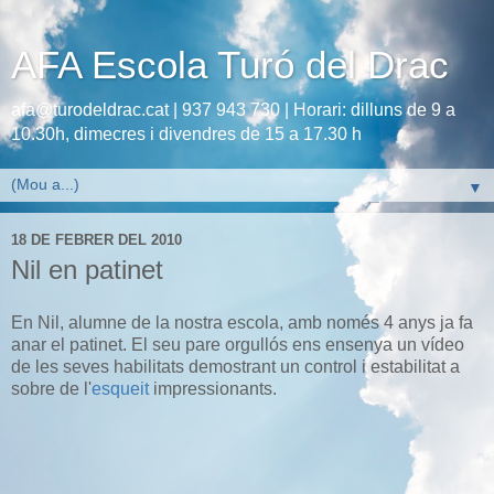
AFA Escola Turó del Drac
afa@turodeldrac.cat | 937 943 730 | Horari: dilluns de 9 a
10.30h, dimecres i divendres de 15 a 17.30 h
▼
18 DE FEBRER DEL 2010
Nil en patinet
En Nil, alumne de la nostra escola, amb només 4 anys ja fa
anar el patinet. El seu pare orgullós ens ensenya un vídeo
de les seves habilitats demostrant un control i estabilitat a
sobre de l'
esqueit
impressionants.