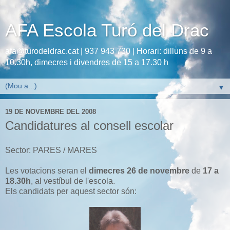
AFA Escola Turó del Drac
afa@turodeldrac.cat | 937 943 730 | Horari: dilluns de 9 a
10.30h, dimecres i divendres de 15 a 17.30 h
▼
19 DE NOVEMBRE DEL 2008
Candidatures al consell escolar
Sector: PARES / MARES
Les votacions seran el
dimecres 26 de novembre
de
17 a
18.30h
, al vestíbul de l'escola.
Els candidats per aquest sector són: