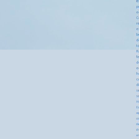
e
p
e
C
r
e
b
d
t
R
f
d
e
h
c
d
s
s
Hi
Es
eq
co
d
d
en