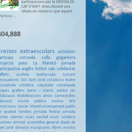
participacions per la GROSSA DE
CAP D'ANY! Aneu donant una
ullada als números que aquest
ny toca :...
304,888
Crestes
extraescolars
activitats
articipa
cercavila
colla gegantera
rojecte patis
La Marató
jornada
articipativa
anglès
futbol sala
solidaritat
allers
acollida
botifarrada
Concert
essuadores
SOS
Sant Jordi
col.labora
teatre
ocolatada solidària
calçotada
castanyada
oques
grallers
pares i mares
zumba
Llei
'Educació
Mobilitzacions
amics
carnestoltes
ducació
escola pública
música
AFA
omissions
càncer infantil
ensenyament public
e qualitat
famílies
jornada festiva
jornada
ortes obertes
roses
xandall
acció solidària
lumnes
amistat
assemblea general
diada de
ant jordi
donació
inscripcions
llibres
mostra