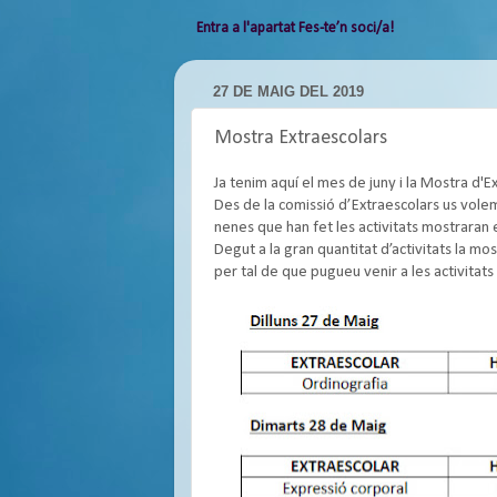
Entra a l'apartat Fes-te’n soci/a!
27 DE MAIG DEL 2019
Mostra Extraescolars
Ja tenim aquí el mes de juny i la Mostra d'E
Des de la comissió d’Extraescolars us vol
nenes que han fet les activitats mostraran e
Degut a la gran quantitat d’activitats la mo
per tal de que pugueu venir a les activitats