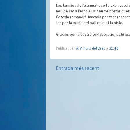
Les famílies de l’alumnat que fa extraescol
heu de ser a l’escola i si heu de portar que
L’escola romandrà tancada per tant recordeu
fer per la porta del pati davant la pista.
Gràcies per la vostra col∙laboració, us hi e
Publicat per
AFA Turó del Drac
a
21:48
Entrada més recent