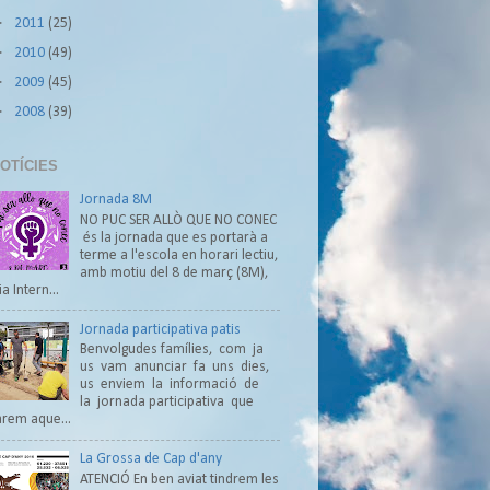
►
2011
(25)
►
2010
(49)
►
2009
(45)
►
2008
(39)
OTÍCIES
Jornada 8M
NO PUC SER ALLÒ QUE NO CONEC
és la jornada que es portarà a
terme a l'escola en horari lectiu,
amb motiu del 8 de març (8M),
ia Intern...
Jornada participativa patis
Benvolgudes famílies, com ja
us vam anunciar fa uns dies,
us enviem la informació de
la jornada participativa que
arem aque...
La Grossa de Cap d'any
ATENCIÓ En ben aviat tindrem les