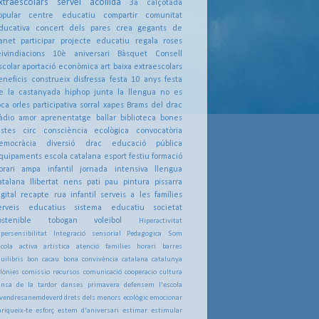
xtraescolars
servei acollida
3a calçotada
opular
centre educatiu
compartir
comunitat
ducativa
concert dels pares
crea
gegants de
anet
participar
projecte educatiu
regala roses
eivindiacions
10è aniversari
Bàsquet
Consell
scolar
aportació econòmica
art
baixa extraescolars
eneficis
construeix
disfressa
festa 10 anys
festa
e la castanyada
hiphop
junta
la llengua no es
oca
orles
participativa
sorral
xapes
Brams del drac
àdio
amor
aprenentatge
ballar
biblioteca
bones
estes
circ
consciència ecològica
convocatòria
emocràcia
diversió
drac
educació pública
quipaments
escola catalana
esport
festiu
formació
orari ampa
infantil
jornada intensiva
llengua
atalana
llibertat
nens
pati
pau
pintura
pissarra
igital
recapte
rua infantil
serveis a les famílies
erveis educatius
sistema educatiu
societat
ostenible
tobogan
voleibol
Hiperactivitat
persensibilitat
Integració sensorial
Pedagogica
Som
cola
activa
artística
atenció famílies horari
barres
uilibris
bon cacau
bona convivència
catalana
catalunya
lònies
comissio recursos
comunicació
cooperacio
cultura
ansa de la tardor
danses primavera
defensem l'escola
ivendresanemdeverd
drets dels menors
ecològic
emocionar
riqueix-te
esforç
estem d'aniversari
estimar
estimular