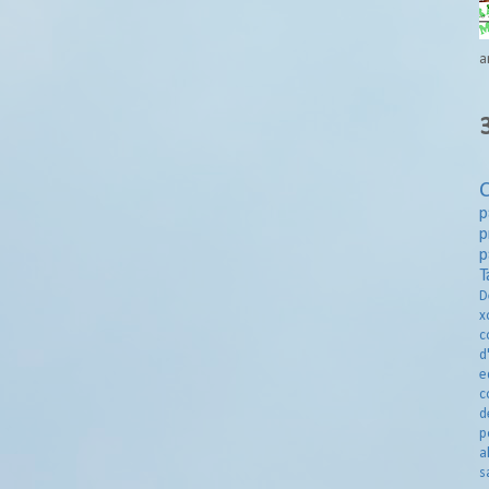
a
p
p
p
T
D
x
c
d
e
c
d
p
a
s