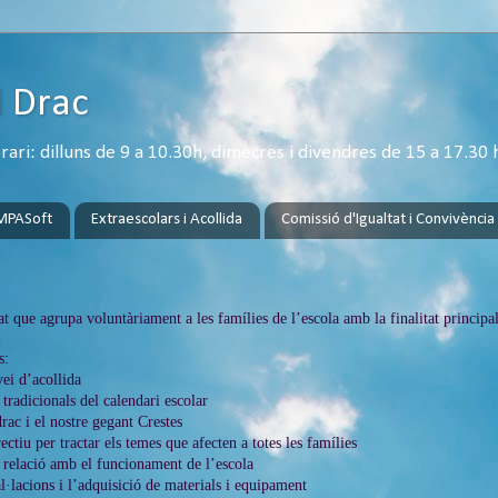
l Drac
ri: dilluns de 9 a 10.30h, dimecres i divendres de 15 a 17.30 
MPASoft
Extraescolars i Acollida
Comissió d'Igualtat i Convivència
t que agrupa voluntàriament a les famílies de l’escola amb la finalitat principal
s:
vei d’acollida
 tradicionals del calendari escolar
rac i el nostre gegant Crestes
ectiu per tractar els temes que afecten a totes les famílies
n relació amb el funcionament de l’escola
al·lacions i l’adquisició de materials i equipament