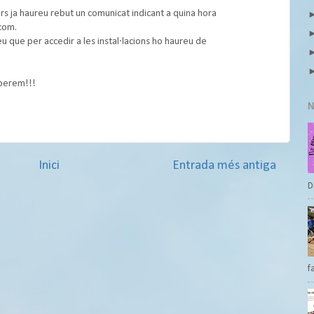
ars ja haureu rebut un comunicat indicant a quina hora
lcom.
 que per accedir a les instal∙lacions ho haureu de
sperem!!!
N
Inici
Entrada més antiga
D
f