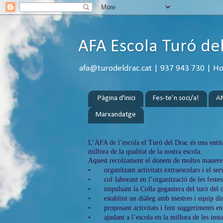
AFA Escola Turó de
afa@turodeldrac.cat | 937 943 730 | Hora
Pàgina d'inici
Fes-te’n soci/a!
A
Marxandatge
L’AFA de l’escola el Turó del Drac és una entita
millora de la qualitat de la nostra escola.
Aquest recolzament el donem de moltes manere
•
organitzant activitats extraescolars i el ser
•
col·laborant en l’organització de les festes
•
impulsant la Colla gegantera del turó del d
•
establint un diàleg amb mestres i equip dir
•
proposant activitats i fent suggeriments e
•
ajudant a l’escola en la millora de les inst