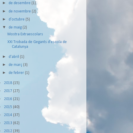
►
de desembre
(1)
►
de novembre
(2)
►
d’octubre
(5)
▼
de maig
(2)
Mostra Extraescolars
XXI Trobada de Gegants d'escola de
Catalunya
►
d’abril
(1)
►
de març
(3)
►
de febrer
(1)
►
2018
(15)
►
2017
(27)
►
2016
(21)
►
2015
(40)
►
2014
(37)
►
2013
(62)
►
2012
(39)