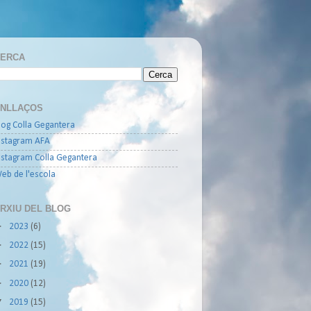
ERCA
NLLAÇOS
log Colla Gegantera
nstagram AFA
nstagram Colla Gegantera
eb de l'escola
RXIU DEL BLOG
►
2023
(6)
►
2022
(15)
►
2021
(19)
►
2020
(12)
▼
2019
(15)