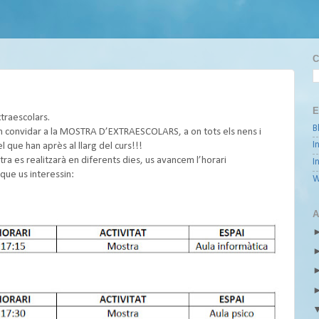
C
E
xtraescolars.
B
em convidar a la MOSTRA D’EXTRAESCOLARS, a on tots els nens i
I
l que han après al llarg del curs!!!
stra es realitzarà en diferents dies, us avancem l’horari
I
 que us interessin:
W
A