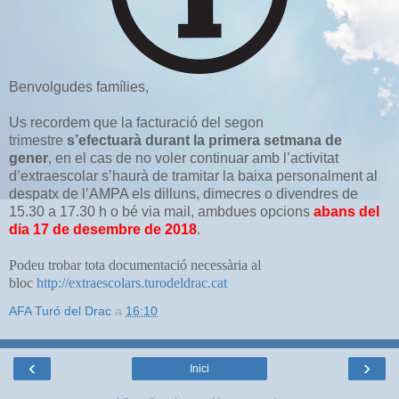
Benvolgudes famílies,
Us recordem que la facturació del segon
trimestre
s’efectuarà durant la primera setmana de
gener
, en el cas de no voler continuar amb l’activitat
d’extraescolar s’haurà de tramitar la baixa personalment al
despatx de l’AMPA els dilluns, dimecres o divendres de
15.30 a 17.30 h o bé via mail, ambdues opcions
abans del
dia 17 de desembre de 2018
.
Podeu trobar tota documentació necessària al
bloc
http://extraescolars.turodeldrac.cat
AFA Turó del Drac
a
16:10
‹
›
Inici