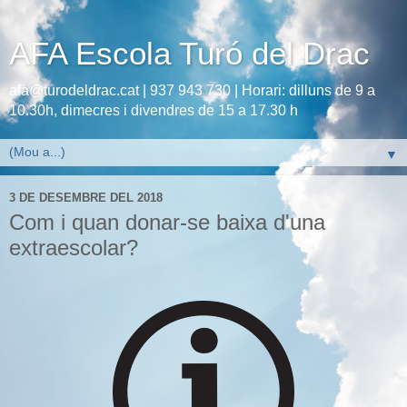
AFA Escola Turó del Drac
afa@turodeldrac.cat | 937 943 730 | Horari: dilluns de 9 a
10.30h, dimecres i divendres de 15 a 17.30 h
▼
3 DE DESEMBRE DEL 2018
Com i quan donar-se baixa d'una
extraescolar?