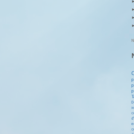
N
p
p
p
T
D
x
c
d
e
c