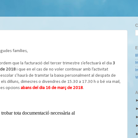
C
E
gudes famílies,
B
I
ordem que la facturació del tercer trimestre s’efectuarà el dia
3
l de 2018
i que en el cas de no voler continuar amb l’activitat
I
aescolar s’haurà de tramitar la baixa personalment al despatx de
W
 els dilluns, dimecres o divendres de 15.30 a 17.30 h o bé via mail,
es opcions
abans del dia 16 de març de 2018
.
A
trobar tota documentació necessària al