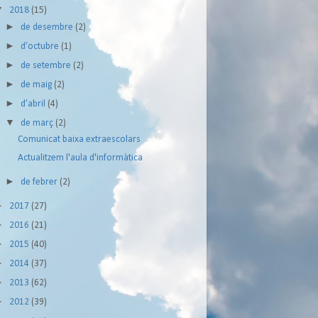
▼
2018
(15)
►
de desembre
(2)
►
d’octubre
(1)
►
de setembre
(2)
►
de maig
(2)
►
d’abril
(4)
▼
de març
(2)
Comunicat baixa extraescolars
Actualitzem l'aula d'informàtica
►
de febrer
(2)
►
2017
(27)
►
2016
(21)
►
2015
(40)
►
2014
(37)
►
2013
(62)
►
2012
(39)