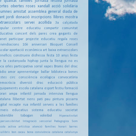
e qualitat
famílies
jornada festiva
jornada
ortes obertes
roses
xandall
acció solidària
lumnes
amistat
assemblea general
diada de
ant jordi
donació
inscripcions
llibres
mostra
xtraescolars
servei acollida
3a calçotada
opular
centre educatiu
compartir
comunitat
ducativa
concert dels pares
crea
gegants de
anet
participar
projecte educatiu
regala roses
eivindiacions
10è aniversari
Bàsquet
Consell
scolar
aportació econòmica
art
baixa extraescolars
eneficis
construeix
disfressa
festa 10 anys
festa
e la castanyada
hiphop
junta
la llengua no es
oca
orles
participativa
sorral
xapes
Brams del drac
àdio
amor
aprenentatge
ballar
biblioteca
bones
estes
circ
consciència ecològica
convocatòria
emocràcia
diversió
drac
educació pública
quipaments
escola catalana
esport
festiu
formació
orari ampa
infantil
jornada intensiva
llengua
atalana
llibertat
nens
pati
pau
pintura
pissarra
igital
recapte
rua infantil
serveis a les famílies
erveis educatius
sistema educatiu
societat
ostenible
tobogan
voleibol
Hiperactivitat
persensibilitat
Integració sensorial
Pedagogica
Som
cola
activa
artística
atenció famílies horari
barres
uilibris
bon cacau
bona convivència
catalana
catalunya