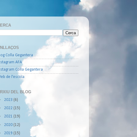
ERCA
NLLAÇOS
log Colla Gegantera
nstagram AFA
nstagram Colla Gegantera
eb de l'escola
RXIU DEL BLOG
►
2023
(6)
►
2022
(15)
►
2021
(19)
►
2020
(12)
►
2019
(15)