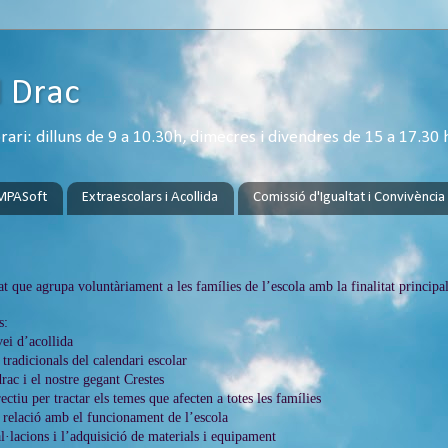
l Drac
ri: dilluns de 9 a 10.30h, dimecres i divendres de 15 a 17.30 
MPASoft
Extraescolars i Acollida
Comissió d'Igualtat i Convivència
t que agrupa voluntàriament a les famílies de l’escola amb la finalitat principal
s:
vei d’acollida
 tradicionals del calendari escolar
rac i el nostre gegant Crestes
ectiu per tractar els temes que afecten a totes les famílies
n relació amb el funcionament de l’escola
al·lacions i l’adquisició de materials i equipament