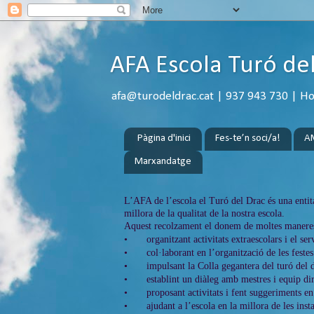
AFA Escola Turó de
afa@turodeldrac.cat | 937 943 730 | Hora
Pàgina d'inici
Fes-te’n soci/a!
A
Marxandatge
L’AFA de l’escola el Turó del Drac és una entita
millora de la qualitat de la nostra escola.
Aquest recolzament el donem de moltes manere
•
organitzant activitats extraescolars i el ser
•
col·laborant en l’organització de les festes
•
impulsant la Colla gegantera del turó del d
•
establint un diàleg amb mestres i equip dir
•
proposant activitats i fent suggeriments e
•
ajudant a l’escola en la millora de les inst