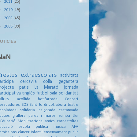
►
2011
(25)
►
2010
(49)
►
2009
(45)
►
2008
(39)
OTÍCIES
NaN
Crestes
extraescolars
activitats
articipa
cercavila
colla gegantera
rojecte patis
La Marató
jornada
articipativa
anglès
futbol sala
solidaritat
allers
acollida
botifarrada
Concert
essuadores
SOS
Sant Jordi
col.labora
teatre
ocolatada solidària
calçotada
castanyada
oques
grallers
pares i mares
zumba
Llei
'Educació
Mobilitzacions
amics
carnestoltes
ducació
escola pública
música
AFA
omissions
càncer infantil
ensenyament public