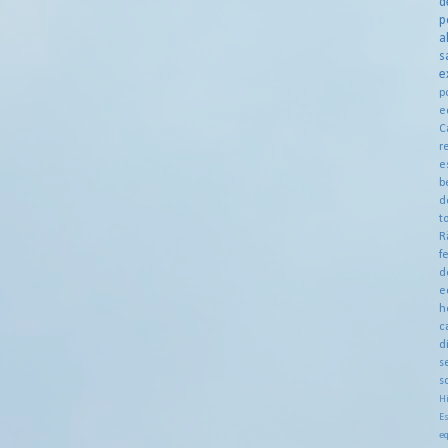
d
p
a
s
e
p
e
C
r
e
b
d
t
R
f
d
e
h
c
d
s
s
Hi
Es
eq