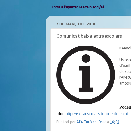
Entra a l'apartat Fes-te’n soci/a!
7 DE MARÇ DEL 2018
Comunicat baixa extraescolars
Benvol
Us rec
d'abri
d’extr
l’AMPA
ambdu
Podeu 
bloc
http://extraescolars.turodeldrac.cat
Publicat per
AFA Turó del Drac
a
16:09