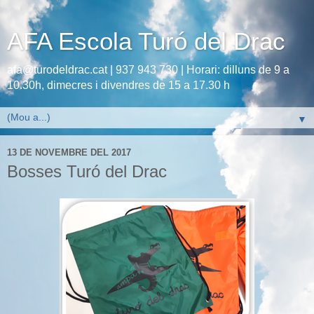
AFA Escola Turó del Drac
afa@turodeldrac.cat | 937 943 730 | Horari: dilluns de 9 a
10.30h, dimecres i divendres de 15 a 17.30 h
▼
13 DE NOVEMBRE DEL 2017
Bosses Turó del Drac