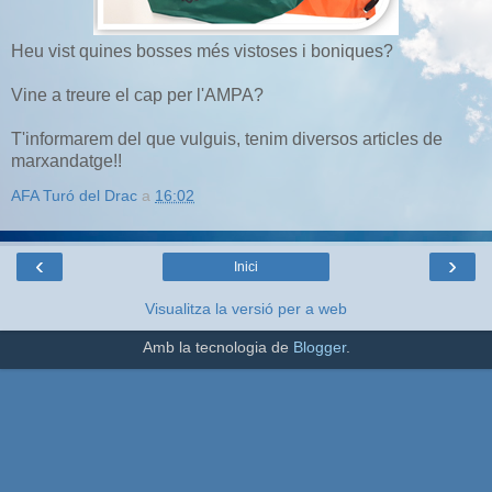
Heu vist quines bosses més vistoses i boniques?
Vine a treure el cap per l'AMPA?
T'informarem del que vulguis, tenim diversos articles de
marxandatge!!
AFA Turó del Drac
a
16:02
‹
›
Inici
Visualitza la versió per a web
Amb la tecnologia de
Blogger
.