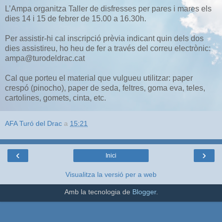
L’Ampa organitza Taller de disfresses per pares i mares els
dies 14 i 15 de febrer de 15.00 a 16.30h.
Per assistir-hi cal inscripció prèvia indicant quin dels dos
dies assistireu, ho heu de fer a través del correu electrònic:
ampa@turodeldrac.cat
Cal que porteu el material que vulgueu utilitzar: paper
crespó (pinocho), paper de seda, feltres, goma eva, teles,
cartolines, gomets, cinta, etc.
AFA Turó del Drac
a
15:21
‹
›
Inici
Visualitza la versió per a web
Amb la tecnologia de
Blogger
.