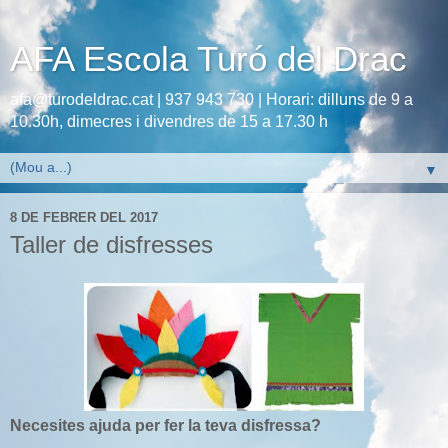
AFA Escola Turó del Drac
afa@turodeldrac.cat | 937 943 730 | Horari: dilluns de 9 a
10.30h, dimecres i divendres de 15 a 17.30 h
▼
8 DE FEBRER DEL 2017
Taller de disfresses
Necesites ajuda per fer la teva disfressa?