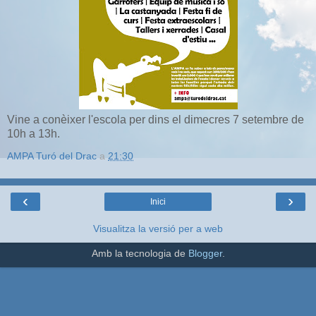
Vine a conèixer l'escola per dins el dimecres 7 setembre de
10h a 13h.
AMPA Turó del Drac
a
21:30
‹
›
Inici
Visualitza la versió per a web
Amb la tecnologia de
Blogger
.