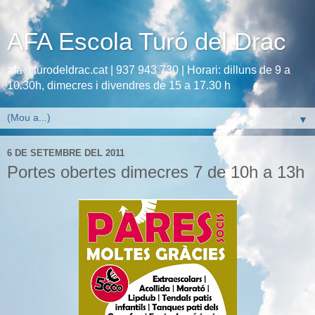
AFA Escola Turó del Drac
afa@turodeldrac.cat | 937 943 730 | Horari: dilluns de 9 a
10.30h, dimecres i divendres de 15 a 17.30 h
▼
6 DE SETEMBRE DEL 2011
Portes obertes dimecres 7 de 10h a 13h