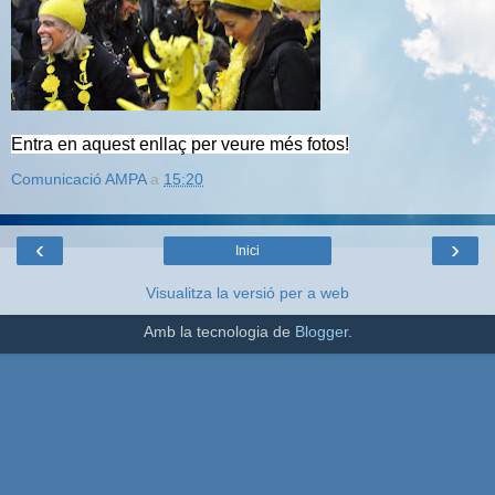
Entra en aquest enllaç per veure més fotos!
Comunicació AMPA
a
15:20
‹
›
Inici
Visualitza la versió per a web
Amb la tecnologia de
Blogger
.