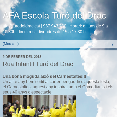
AFA Escola Turó del Drac
afa@turodeldrac.cat | 937 943 730 | Horari: dilluns de 9 a
10.30h, dimecres i divendres de 15 a 17.30 h
▼
9 DE FEBRER DEL 2013
Rua Infantil Turó del Drac
Una bona moguda això del Carnestoltes!!!
Un altre any hem sortit al carrer per gaudir d'aquesta festa,
el Carnestoltes, aquest any inspirat amb el Comediants i els
seus 40 anys d'espectacle.